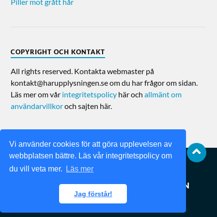
Piller mot grått hår
COPYRIGHT OCH KONTAKT
All rights reserved. Kontakta webmaster på
kontakt@harupplysningen.se om du har frågor om sidan.
Läs mer om vår
integritetspolicy
här och
allmänt om
användarvillkor
och sajten här.
Vi använder cookies för att göra upplevelsen av
webbplatsen bättre. Läs vår integritetspolicy om
du vill veta mer.
Läs mer
© 2026
HÅRUPPLYSNINGEN
Jag förstår!