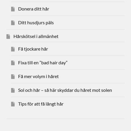
Donera ditt hår
Ditt husdjurs päls
Hårskötsel i allmänhet
Få tjockare hår
Fixa till en ”bad hair day”
Få mer volym i håret
Sol och hår – så här skyddar du håret mot solen
Tips för att få långt hår