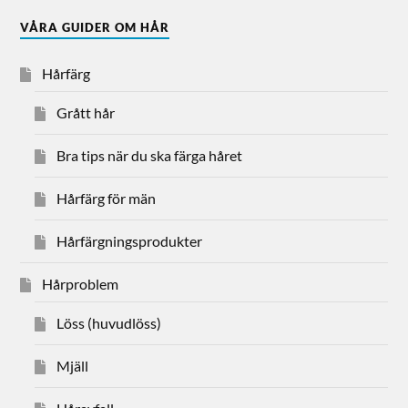
VÅRA GUIDER OM HÅR
Hårfärg
Grått hår
Bra tips när du ska färga håret
Hårfärg för män
Hårfärgningsprodukter
Hårproblem
Löss (huvudlöss)
Mjäll