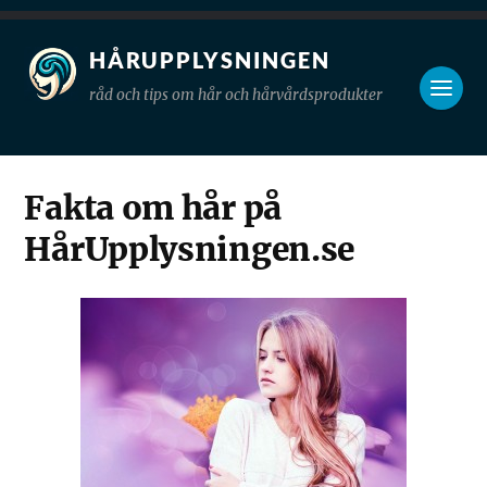
HÅRUPPLYSNINGEN
råd och tips om hår och hårvårdsprodukter
Fakta om hår på
HårUpplysningen.se