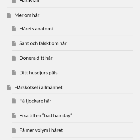
Håravfall
Mer om hår
Hårets anatomi
Sant och falskt om hår
Donera ditt hår
Ditt husdjurs päls
Hårskötsel i allmänhet
Få tjockare hår
Fixa till en ”bad hair day”
Få mer volym i håret