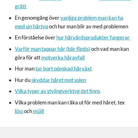
grått
En genomgång över
vanliga problem man kan ha
med sin hårtyp
och hur man blir av med problemen
En förståelse över
hur hårvårdsprodukter fungerar
Varför man tappar hår (blir flintis)
och vad man kan
göra för att
motverka håravfall
Hur man
tar bort oönskad hårväxt
Hur du
skyddar håret mot solen
Vilka typer av stylingverktyg det finns
Vilka problem man kan råka ut för med håret, tex
löss
och
mjäll