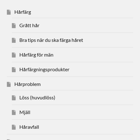
Hårfärg
Grått hår
Bra tips när du ska färga håret
Hårfärg för män
Hårfärgningsprodukter
Hårproblem
Löss (huvudlöss)
Mjäll
Håravfall