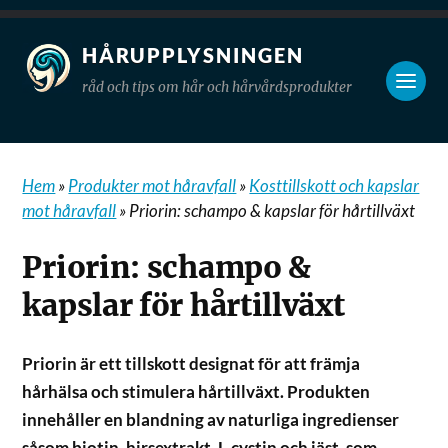
HÅRUPPLYSNINGEN
råd och tips om hår och hårvårdsprodukter
Hem
»
Produkter mot håravfall
»
Kosttillskott och kapslar
mot håravfall
»
Priorin: schampo & kapslar för hårtillväxt
Priorin: schampo &
kapslar för hårtillväxt
Priorin är ett tillskott designat för att främja
hårhälsa och stimulera hårtillväxt. Produkten
innehåller en blandning av naturliga ingredienser
såsom biotin, hirsextrakt, L-cystin och jäst, som