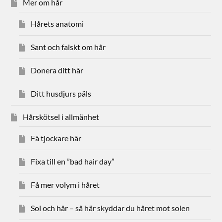
Mer om hår
Hårets anatomi
Sant och falskt om hår
Donera ditt hår
Ditt husdjurs päls
Hårskötsel i allmänhet
Få tjockare hår
Fixa till en ”bad hair day”
Få mer volym i håret
Sol och hår – så här skyddar du håret mot solen