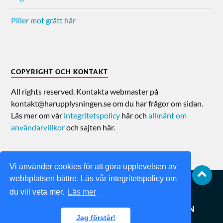
Piller mot grått hår
COPYRIGHT OCH KONTAKT
All rights reserved. Kontakta webmaster på
kontakt@harupplysningen.se om du har frågor om sidan.
Läs mer om vår
integritetspolicy
här och
allmänt om
användarvillkor
och sajten här.
Vi använder cookies för att göra upplevelsen av
webbplatsen bättre. Läs vår integritetspolicy om
du vill veta mer.
Läs mer
© 2026
HÅRUPPLYSNINGEN
Jag förstår!