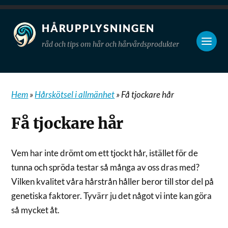
HÅRUPPLYSNINGEN
råd och tips om hår och hårvårdsprodukter
Hem
»
Hårskötsel i allmänhet
»
Få tjockare hår
Få tjockare hår
Vem har inte drömt om ett tjockt hår, istället för de
tunna och spröda testar så många av oss dras med?
Vilken kvalitet våra hårstrån håller beror till stor del på
genetiska faktorer. Tyvärr ju det något vi inte kan göra
så mycket åt.