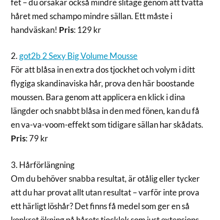
fet – du orsakar också mindre slitage genom att tvätta
håret med schampo mindre sällan. Ett måste i
handväskan!
Pris
: 129 kr
2.
got2b 2 Sexy Big Volume Mousse
För att blåsa in en extra dos tjockhet och volym i ditt
flygiga skandinaviska hår, prova den här boostande
moussen. Bara genom att applicera en klick i dina
längder och snabbt blåsa in den med fönen, kan du få
en va-va-voom-effekt som tidigare sällan har skådats.
Pris
: 79 kr
3. Hårförlängning
Om du behöver snabba resultat, är otålig eller tycker
att du har provat allt utan resultat – varför inte prova
ett härligt löshår? Det finns få medel som ger en så
konkret ökning på hårets tjocklek som just extensions.