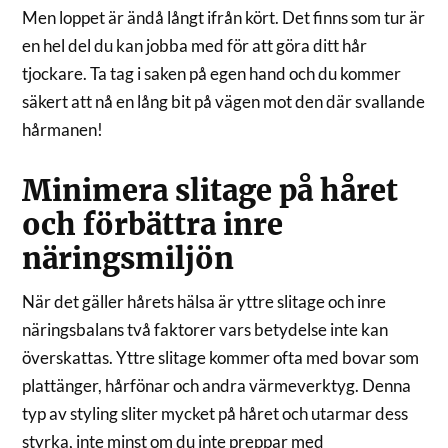
Men loppet är ändå långt ifrån kört. Det finns som tur är
en hel del du kan jobba med för att göra ditt hår
tjockare. Ta tag i saken på egen hand och du kommer
säkert att nå en lång bit på vägen mot den där svallande
hårmanen!
Minimera slitage på håret
och förbättra inre
näringsmiljön
När det gäller hårets hälsa är yttre slitage och inre
näringsbalans två faktorer vars betydelse inte kan
överskattas. Yttre slitage kommer ofta med bovar som
plattänger, hårfönar och andra värmeverktyg. Denna
typ av styling sliter mycket på håret och utarmar dess
styrka, inte minst om du inte preppar med