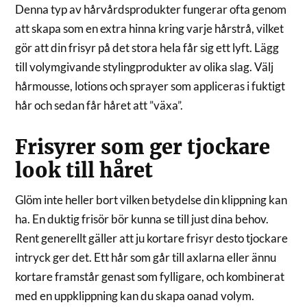
Denna typ av hårvårdsprodukter fungerar ofta genom
att skapa som en extra hinna kring varje hårstrå, vilket
gör att din frisyr på det stora hela får sig ett lyft. Lägg
till volymgivande stylingprodukter av olika slag. Välj
hårmousse, lotions och sprayer som appliceras i fuktigt
hår och sedan får håret att ”växa”.
Frisyrer som ger tjockare
look till håret
Glöm inte heller bort vilken betydelse din klippning kan
ha. En duktig frisör bör kunna se till just dina behov.
Rent generellt gäller att ju kortare frisyr desto tjockare
intryck ger det. Ett hår som går till axlarna eller ännu
kortare framstår genast som fylligare, och kombinerat
med en uppklippning kan du skapa oanad volym.