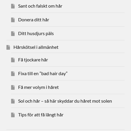
Sant och falskt om hår
Donera ditt hår
Ditt husdjurs päls
Hårskötsel i allmänhet
Få tjockare hår
Fixa till en ”bad hair day”
Få mer volym i håret
Sol och hår – så här skyddar du håret mot solen
Tips för att få långt hår